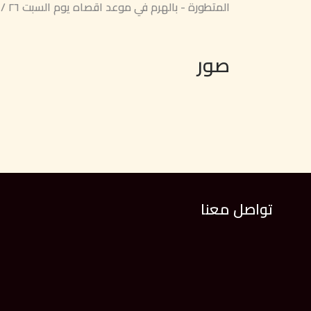
المتطورة - بالهرم في موعد اقصاه يوم السبت ٢٦ / ١٠ / ٢٠٢٤
صور
تواصل معنا