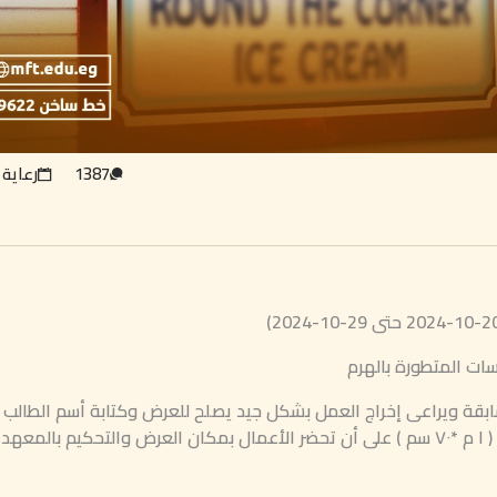
1387
رعاية 
ات المتطورة بالهرم
بقة ويراعى إخراج العمل بشكل جيد يصلح للعرض وكتابة أسم الطالب
والمعهد على العمل و أن لا تزيد مساحة العمل عن ( ١ م *٧٠ سم ) على أن تحضر الأعمال بمكان العرض والتحكيم بال