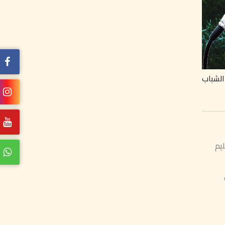
الشباب
يم