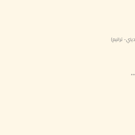
ني- ترانيم)
**