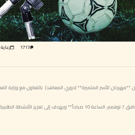
1717
رعاية 
 **مهرجان الأسر المتميزة** (دوري المعاهد) بالتعاون مع وزارة التعل
هذا المهرجان سيبدأ من **يوم الثلاثاء المقبل الموافق 7 نوفمبر، الساعة 10 صباحاً** ويهدف إلى تعزيز الأنشطة الطلابية