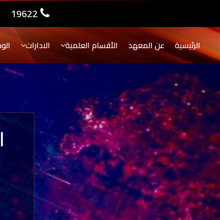
19622
الرئيسية
عن المعهد
الأقسام العلمية
الادارات
الو
ا