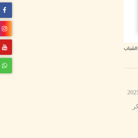
الشباب
كر