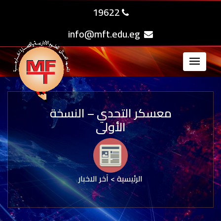
19622
info@mft.edu.eg
معسكر التحدي – النسخة
الأولى
الرئيسية
>
آخر الاخبار