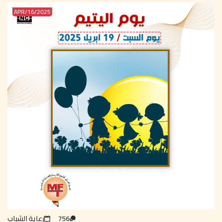
2025/APR/16
756
رعاية الشباب