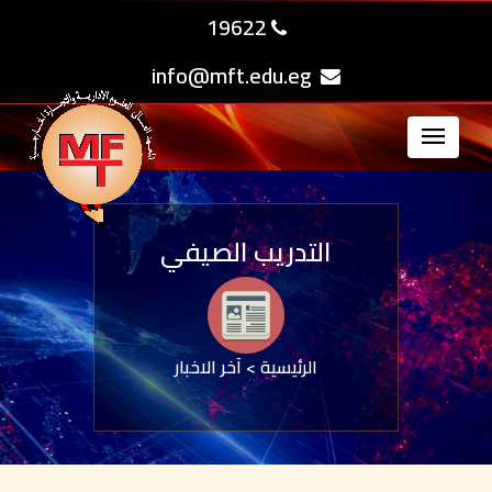
19622
info@mft.edu.eg
التدريب الصيفي
الرئيسية
>
آخر الاخبار