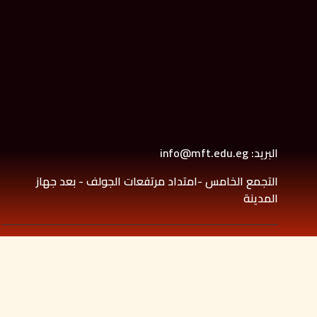
البريد: info@mft.edu.eg
التجمع الخامس -امتداد مرتفعات الجولف - بعد جهاز
المدينة
Copyright© 2021. designed by
Programming and Developm