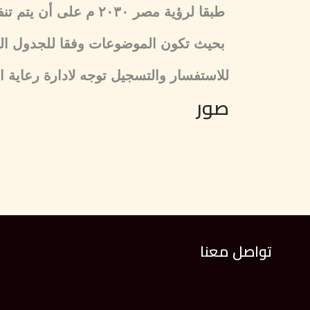
طبقا لرؤية مصر ٢٠٣٠ م على أن يتم تنفيذ الورش بالاكاديمية الحديثة العلوم الحاسب بالمعادي ،
بحيث تكون الموضوعات وفقا للجدول الت
للاستفسار والتسجيل توجه لادارة رعاية ا
صور
تواصل معنا