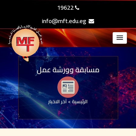
19622
info@mft.edu.eg
مسابقة وورشة عمل
الرئيسية
>
آخر الاخبار